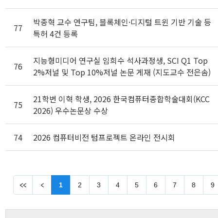
박종혁 교수 연구팀, 블록체인·디지털 트윈 기반 기술 등
77
특허 4건 등록
지능형미디어 연구실 임희수 석사과정생, SCI Q1 Top
76
2%저널 및 Top 10%저널 논문 게재 (지도교수 전은솜)
21학번 이혁 학생, 2026 한국컴퓨터종합학술대회(KCC
75
2026) 우수논문상 수상
74
2026 컴퓨터비전 텀프로젝트 온라인 전시회
1
2
3
4
5
6
7
8
9