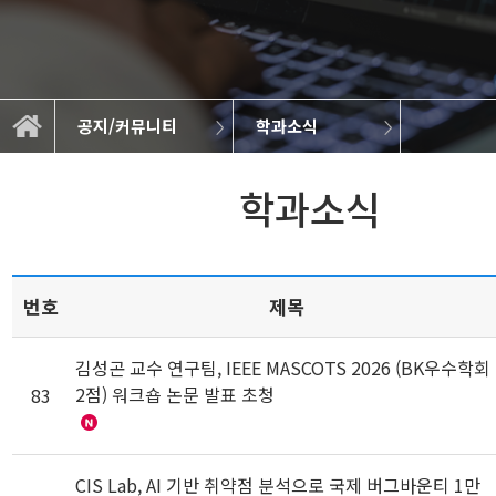
공지/커뮤니티
학과소식
학생회 및 동아리
대학원 공지사항
공지/커뮤니티
학부 공지사항
BK21 4th
학과소개
학과소식
취업정보
졸업작품
교육
연구
학과소식
번호
제목
김성곤 교수 연구팀, IEEE MASCOTS 2026 (BK우수학회
2점) 워크숍 논문 발표 초청
83
CIS Lab, AI 기반 취약점 분석으로 국제 버그바운티 1만