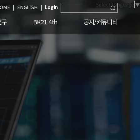
Select Language
▼
|
|
OME
ENGLISH
Login
연구
BK21 4th
공지/커뮤니티