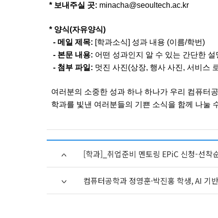
* 보내주실 곳:
minacha@seoultech.ac.kr
* 양식(자유양식)
- 메일 제목:
[학과소식] 성과 내용 (이름/학번)
- 본문 내용:
어떤 성과인지 알 수 있는 간단한 설명
- 첨부 파일:
멋진 사진(상장, 행사 사진, 서비스 
여러분의 소중한 성과 하나 하나가 우리 컴퓨터공
학과를 빛낸 여러분들의 기쁜 소식을 함께 나눌 수
[학과]_취업준비 멘토링 EPiC 신청-선착
컴퓨터공학과 정영훈·박진홍 학생, AI 기