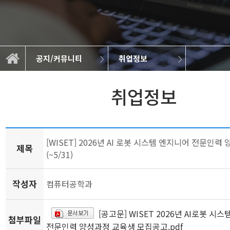
공지/커뮤니티
취업정보
학생회 및 동아리
대학원 공지사항
공지/커뮤니티
학부 공지사항
BK21 4th
학과소개
학과소식
취업정보
졸업작품
교육
연구
취업정보
[WISET] 2026년 AI 로봇 시스템 엔지니어 전문인력
제목
(~5/31)
작성자
컴퓨터공학과
[공고문] WISET 2026년 AI로봇 시
첨부파일
전문인력 양성과정 교육생 모집공고.pdf