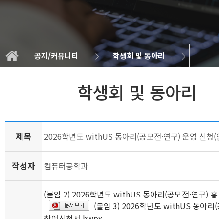
공지/커뮤니티
학생회 및 동아리
학생회 및 동아리
대학원 공지사항
공지/커뮤니티
학부 공지사항
BK21 4th
학과소개
학과소식
취업정보
졸업작품
교육
연구
학생회 및 동아리
제목
2026학년도 withUS 동아리(공모전·연구) 운영 신청(
작성자
컴퓨터공학과
(붙임 2) 2026학년도 withUS 동아리(공모전·연구) 
(붙임 3) 2026학년도 withUS 동아리
참여신청서.hwpx